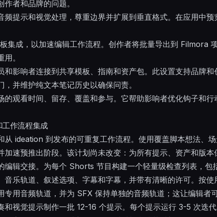
创作者和品牌的问题。
频提示和视觉处理，尊重边界并扩展到垂直格式。在应用中预览并导
moras 模板集成，以加速编辑工作流程。创作者将批量导出到 Filmora 
重用。
员和影响者连接到共享模板、指南和资产包。此设置支持品牌和
门，并维护纯文本笔记历史以确保问责。
场的观看时间、留存、覆盖和参与。它帮助影响者优化钩子和行
和工作流程集成
从 ideation 到发布的可重复工作流程。使用覆盖脚本想法
并加速预推出阶段。该计划尚未改变：为所有提示、资产和版本
编辑交接。为每个 Shorts 节目构建一个轻量级检查列表，
oll、音乐轨道、叙述选项、字幕和字幕，并带有清晰的许可。按
用专用音频轨道，并为 SFX 保持单独的音频轨道；这让编辑者
和视觉提示制作一批 12-16 个提示。每个提示运行 3-5 次