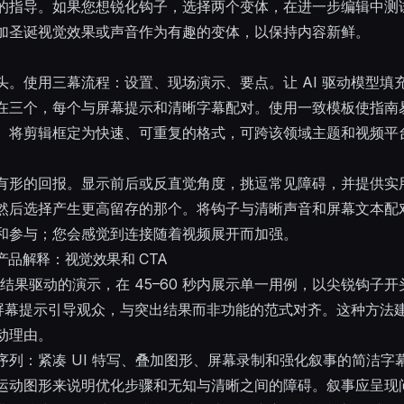
的指导。如果您想锐化钩子，选择两个变体，在进一步编辑中测
加圣诞视觉效果或声音作为有趣的变体，以保持内容新鲜。
头。使用三幕流程：设置、现场演示、要点。让 AI 驱动模型填
在三个，每个与屏幕提示和清晰字幕配对。使用一致模板使指南
。将剪辑框定为快速、可重复的格式，可跨该领域主题和视频平
有形的回报。显示前后或反直觉角度，挑逗常见障碍，并提供实
然后选择产生更高留存的那个。将钩子与清晰声音和屏幕文本配
和参与；您会感觉到连接随着视频展开而加强。
示和产品解释：视觉效果和 CTA
、结果驱动的演示，在 45–60 秒内展示单一用例，以尖锐钩子开
者或屏幕提示引导观众，与突出结果而非功能的范式对齐。这种方法
动理由。
序列：紧凑 UI 特写、叠加图形、屏幕录制和强化叙事的简洁字
运动图形来说明优化步骤和无知与清晰之间的障碍。叙事应呈现