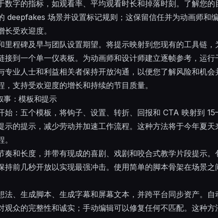
于数字的指标，如观看率、平均观看时长和掉落时刻。了解您的
 deepfakes 场景并设置标记规则；这保留信任并为动画师
增长受欢迎度。
和里程碑及早与团队设置期望。将提示映射到您现有的工具链，
链接到一个单一仪表板。为动画师和设计师建立逐帧参考，运行
与专业人士和利益相关者保持开放沟通，以便您了解风险和机会
程，支持受欢迎度的增长和持续的节目质量。
形式叙事：模板和提示
始：五个模板，将钩子、设置、转折、回报和 CTA 映射到 15–
示的提示，减少劳动并加速工作流程。这种方法将于今年夏天来到 Yo
程。
节奏和长度，并带有现成的喜剧、戏剧和咬合式教学片段提示。
保持前几秒开放以实现最强冲击。使用简单的脚本骨架在场景之
想法、生成脚本、生成字幕和屏幕文本，并跨平台同步资产。自
对观众的完整性和诚实；手动编辑可以修复任何不匹配。这种方