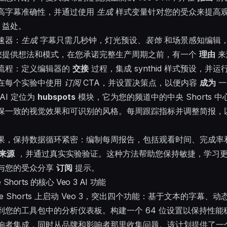
高字幕准确性，并通过使用
生成
样式变量针对您的受众来提高
益处。
速器：
生成
字幕只需几秒钟，灯光预设、
装饰
和场景感知编辑，以
您提供想法和模式，在您承诺完整生产周期之前，有一个
理由
来
流程：定义编辑器的
交接
过程，集成
synthid
样式预设，并运
在每个实验中使用
订阅
CTA，并设置决策点，以便内容
成为
一
 AI 定位为
hubspots
模块，它为您的频道中的中央 Shorts 
保一致的视觉效果和可识别的风格。每周跟踪指标并调整简报，
果，保持数据循环紧密：编制每周报告，包括观看时间、完成率和
来源
，并通过真实实验验证。这种方法帮助您保持敏捷，学习
与您的受众分享
订阅
提示。
 Shorts 的核心 Veo 3 AI 功能
ube Shorts 上启动 Veo 3，突出四个功能：基于文本的字幕
到您的工具包中的分析仪表板。构建一个 64 位设置以保持性能
响者集成，同时从品牌和影响者那里收集问题。该计划提供了一