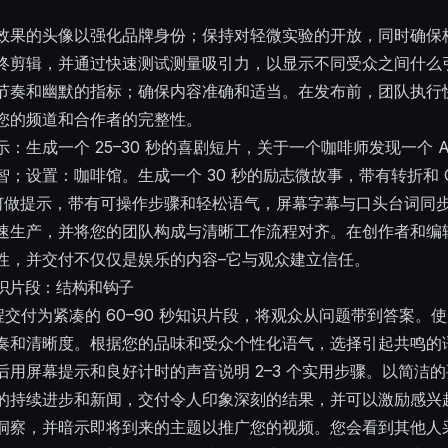
。
效果的头像以强化品牌身份；保持对轻微实验的开放，同时确保
终剪辑，并通过快速测试测量吸引力，以显示不同受众之间什么
节奏和幽默的指标；确保内容准确和适当。在发布前，团队执行
您的频道和合作者的完整性。
：生成一个 25–30 秒的喜剧短片，关于一个咖啡师发现一个 
；设置：咖啡馆。生成一个 30 秒的励志微故事，带有转折和 
如何做提示，带有可操作步骤和轻松语气，屏幕字幕与口头台词同
速生产，并将您的团队构成与清晰工作流程对齐。在创作者和编
性，并交付不仅仅是娱乐的内容–它与观众建立信任。
和知识片段：结构和钩子
程交付为紧凑的 60–90 秒知识片段，将观众从问题带到答案。使
奏和清晰度。根据您的品味和受众个性化语气，选择引起共鸣的语
用屏幕提示和良好计时的声音说明 2–3 个实用步骤。以简洁
的持续进步和新闻，交付令人印象深刻的结果，并可以激励感兴
洞察，并暗示即将到来的主题以推广您的视频。您会看到其他人