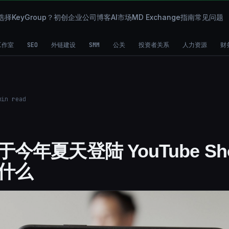
择KeyGroup？
初创企业
公司
博客
AI市场
MD Exchange
指南
常见问题
工作室
SEO
外链建设
SMM
公关
投资者关系
人力资源
财
in read
 将于今年夏天登陆 YouTube Sho
什么