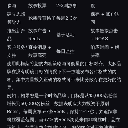
参与
故事投票
2-3则故事
度
建立思想
保存 + 账户访
轮播教育帖子
每周2-3次
领导力
问
推出新产
故事广告 +
故事链接点击
基于活动
品
Reels
+ ROAS
客户服务/
直接消息 +
响应时间 + 解
每日监控
支持
故事高亮
决率
使用此框架将您的内容策略与可衡量的目标对齐。太多品
牌在没有明确目标的情况下不一致地发布各种格式的内
容。集中力量投入正确的格式可带来比分散存在更好的结
果。
例如，如果您是一个时尚品牌，目标是从15,000名粉丝
增长到50,000名粉丝，数据表明应大力投资于原创
Reels。每周发布5-7条Reels，保持11-17秒，并追踪非
粉丝覆盖范围。当67%的Reels浏览来自非粉丝时，您在
正轨上。如果该数字跌破50%，您的内容对于算法推广