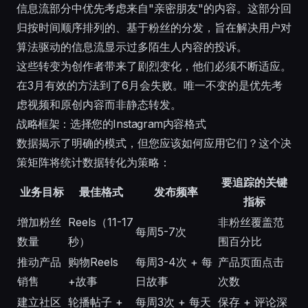
信息流部分中优先考虑来自"亲密朋友"的内容。这部分回
归按时间顺序排列的、基于粉丝的分发，旨在解决用户对
算法驱动的信息流显示过多陌生人内容的投诉。
这些转变为创作者带来了剧烈变化，他们必须不断适应。
在3月有效的方法到了6月会失败。唯一不变的是优先考
虑视频和原创内容而非静态转发。
战略框架：选择您的Instagram内容格式
数据揭示了明确的模式，但您应该如何应用它们？这个决
策矩阵将统计数据转化为策略：
要追踪的关键
业务目标
最佳格式
发布频率
指标
增加粉丝
Reels（11-17
非粉丝覆盖范
每周5-7次
数量
秒）
围百分比
推动产品
购物Reels
每周3-4次 + 每
产品页面点击
销售
+故事
日故事
次数
建立社区
轮播帖子 +
每周3次 + 每天
保存 + 评论深