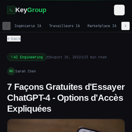
Key
Group
Ingénierie IA
Travailleurs IA
Marketplace IA
Mar
back
AI Engineering
August 10, 2022
13
min read
Sarah Chen
SC
7 Façons Gratuites d'Essayer
ChatGPT-4 - Options d'Accès
Expliquées