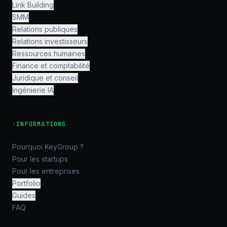
Link Building
SMM
Relations publiques
Relations investisseurs
Ressources humaines
Finance et comptabilité
Juridique et conseil
Ingénierie IA
›
INFORMATIONS
Pourquoi KeyGroup ?
Pour les startups
Pour les entreprises
Portfolio
Guides
FAQ