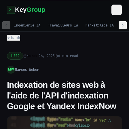
Key
Group
Ingénierie IA
Travailleurs IA
Marketplace IA
Mar
back
SEO
March 26, 2025
6
min read
Marcus Weber
MW
Indexation de sites web à
l'aide de l'API d'indexation
Google et Yandex IndexNow