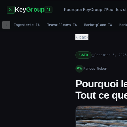
Key
Group
Pourquoi KeyGroup ?
Pour les s
AI
Ingénierie IA
Travailleurs IA
Marketplace IA
Mar
back
SEO
December 5, 2025
Marcus Weber
MW
Pourquoi l
Tout ce qu