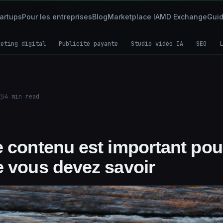
tartups
Pour les entreprises
Blog
Marketplace IA
MD Exchange
Gui
keting digital
Publicité payante
Studio vidéo IA
SEO
L
4
min read
e contenu est important pou
e vous devez savoir