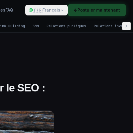
🇫🇷
des
FAQ
Français
Postuler maintenant
ink Building
SMM
Relations publiques
Relations investis
r le SEO :